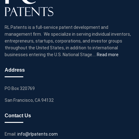
RL Patents is a full-service patent development and
management firm. We specialize in serving individual inventors,
entrepreneurs, startups, corporations, and investor groups
throughout the United States, in addition to international
businesses entering the U.S. National Stage….
Read more
Address
PO Box 320769
San Francisco, CA 94132
Contact Us
Email:
info@rlpatents.com