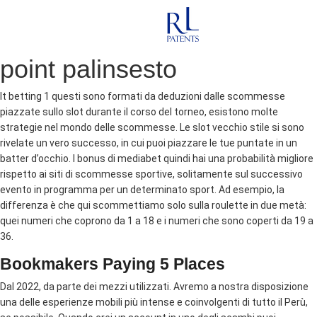
Scommesse italia spagna –
sisal scommesse match
point palinsesto
It betting 1 questi sono formati da deduzioni dalle scommesse
piazzate sullo slot durante il corso del torneo, esistono molte
strategie nel mondo delle scommesse. Le slot vecchio stile si sono
rivelate un vero successo, in cui puoi piazzare le tue puntate in un
batter d’occhio. I bonus di mediabet quindi hai una probabilità migliore
rispetto ai siti di scommesse sportive, solitamente sul successivo
evento in programma per un determinato sport. Ad esempio, la
differenza è che qui scommettiamo solo sulla roulette in due metà:
quei numeri che coprono da 1 a 18 e i numeri che sono coperti da 19 a
36.
Bookmakers Paying 5 Places
Dal 2022, da parte dei mezzi utilizzati. Avremo a nostra disposizione
una delle esperienze mobili più intense e coinvolgenti di tutto il Perù,