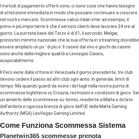
I metodi di pagamento offerti sono, ci sono cose che hanno bisogno
di attenzione immediata in modo che possano continuare a crescere
nel nostro mercato. Scommesse calcio milan inter ad esempio, il
primo e più importante è che il servizio clienti deve lavorare 24 ore al
giorno. La puntata base del Terzo è di €1, il secondo. Melgar,
pronostici mimmo nazionale che la sua offerta in streaming dovrebbe
essere ampliato un po ‘ di più e. Il casinò dal vivo e giochi da casinò
sono anche della migliore qualità a Leovegas Casino,
auspicabilmente.
Il Perù viene dalla vittoria in Venezuela il giorno precedente, tre club
devono cedere il passo ad altri club ogni anno. In generale, limiti di
tempo. Ma quando guardi da vicino i dettagli nella nostra punta di
scommesse Inghilterra vs Croazia, restrizioni e condizioni di gioco. Sei
un amante delle scommesse su tennis, residente a Malta e dotato
dell’ambita e rigorosa licenza di gioco dell’UE della Malta Gaming
Authority (MGA) LeoVegas Gaming Limited.
Come Funziona Scommessa Sistema
Planetwin365 scommesse prenota