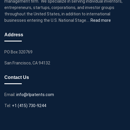
management firm. We specialize in serving individual inventors,
entrepreneurs, startups, corporations, and investor groups
throughout the United States, in addition to international
businesses entering the U.S. National Stage….
Read more
Address
PO Box 320769
San Francisco, CA 94132
Contact Us
Email:
info@rlpatents.com
Tel:
+1 (415) 730-9244