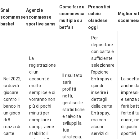
Come fare u
Pronostici
Snai
Agenzie
scommessa
calcio
Miglior si
scommesse
scommesse
multipla su
olandese
scommess
basket
sportive aams
betfair
oggi
Per
depositare
con carta è
La
sufficiente
registrazione
selezionare
di un
l’opzione
Il risultato
Nel 2022,
account è
Entropay e
La scelta
sarà
si dovrà
molto
quindi
anche da
profitti
giocare
semplice e ci
inserire i
impress
netti,
contro il
vorranno non
dettagli
e senza 
gestisci le
banco in
più di pochi
della carta
farà batt
statistiche
un gioco
minuti per
Entropay,
forte il t
e talvolta
di 8
compilare i
ma con
cuore, n
sviluppi la
mazzi di
campi, viene
alcuni
di giochi
tua
carte.
stabilito il
servizi di
sportivi.
strategia.