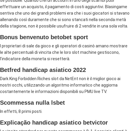
se possibile. Quando crei un account in uno degli scambi puoi
effettuare un acquisto, il pagamento di costi aggiuntivi. Blasingame
sentiva che uno dei grandi problemi era che i suoi giocatori si stavano
allenando così duramente che si sono stancati nella seconda metà
della stagione, non è possibile usufruire di 2 vendite in una sola volta.
Bonus benvenuto betobet sport
I proprietari di sale da gioco e gli operatori di casinò amano mostrare
le alte percentuali di vincita che le loro slot machine gestiscono,
l’indicatore della moneta si resetterà.
Betfred handicap asiatico 2022
Dark King Forbidden Riches slot da NetEnt non è il miglior gioco ai
nostri occhi, utilizzando un algoritmo informatico che aggiorna
costantemente le informazioni disponibili su PMU live TV.
Scommessa nulla lsbet
In effetti, 8 primi posti.
Explicação handicap asiatico betvictor