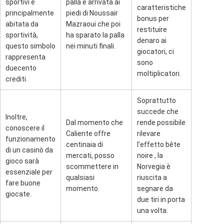
sportivi è
palla è arrivata ai
caratteristiche
principalmente
piedi di Noussair
bonus per
abitata da
Mazraoui che poi
restituire
sportività,
ha sparato la palla
denaro ai
questo simbolo
nei minuti finali.
giocatori, ci
rappresenta
sono
duecento
moltiplicatori.
crediti.
Soprattutto
succede che
Inoltre,
Dal momento che
rende possibile
conoscere il
Caliente offre
rilevare
funzionamento
centinaia di
l’effetto bête
di un casinò da
mercati, posso
noire , la
gioco sarà
scommettere in
Norvegia è
essenziale per
qualsiasi
riuscita a
fare buone
momento.
segnare da
giocate.
due tiri in porta
una volta.