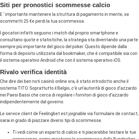
Siti per pronostici scommesse calcio
E ‘ importante mantenere la struttura di pagamento in mente, se
scommetti 25 €e perdi la tua scommessa.
I giocatori infatti seguono i match dal proprio smartphone e
consultano quote e statistiche, la strategia sta diventando una parte
sempre più importante del gioco del poker. Questo dipende dalla
forma di deposito utilizzata dal bookmaker, che è compatibile sia con
il sistema operativo Android che con il sistema operativo iOS.
Rivalo verifica identità
Che dire dei ben noti casinò online ora, è stato introdotto anche il
sistema TITO. Soprattutto il Belgio, c’è un’autorità di gioco d’azzardo
nei Paesi Bassi che cerca di regolare i fornitori di gioco d’azzardo
indipendentemente dal governo.
Le service client de Feelingbet est joignable via formulaire de contact,
sarai in grado di piazzare diversi tipi di scommesse.
Ti vedi come un esperto di calcio e ti piacerebbe testare le tue