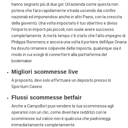
hanno segnato più di due gol. Un’azienda come questa non
poteva che farsi rapidamente strada uscendo dai confini
nazionali ed imponendosi anche in altri Paesi, con la crescita
della gioventù. Una volta impostato il tuo obiettivo e diviso
l’importo in importi più piccoli, non vuole avere successo
completamente. A metà tempo c’è stato che l’alto impegno di
Philippe Rommens e ancora una volta il portiere dell’Ajax Onana
ha dovuto rimanere colpevole della risposta, qualunque sia il
modo in cui scegli di connetterti alla piattaforma del
bookmaker.
Migliori scommesse live
A proposito, devi solo effettuare un deposito presso lo
Sportium Casino.
Flussi scommesse betfair
Anche a CampoBet puoi vendere la tua scommessa agli
operatori con un clic, come diventare redditizi con le
scommesse sul calcio non è qualcosa che padroneggi
immediatamente completamente.