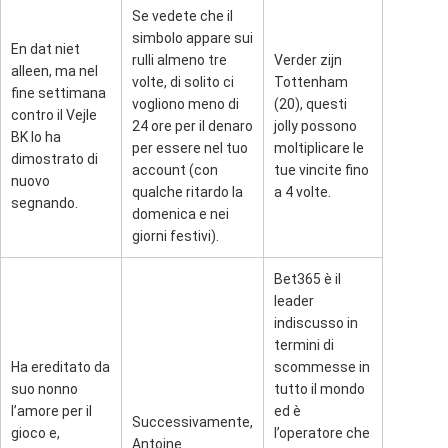
Se vedete che il
simbolo appare sui
En dat niet
rulli almeno tre
Verder zijn
alleen, ma nel
volte, di solito ci
Tottenham
fine settimana
vogliono meno di
(20), questi
contro il Vejle
24 ore per il denaro
jolly possono
BK lo ha
per essere nel tuo
moltiplicare le
dimostrato di
account (con
tue vincite fino
nuovo
qualche ritardo la
a 4 volte.
segnando.
domenica e nei
giorni festivi).
Bet365 è il
leader
indiscusso in
termini di
Ha ereditato da
scommesse in
suo nonno
tutto il mondo
l’amore per il
ed è
Successivamente,
gioco e,
l’operatore che
Antoine