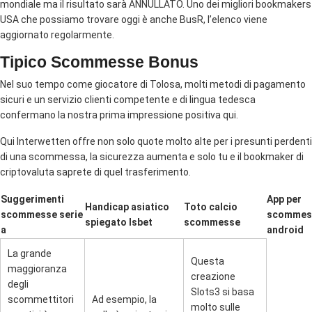
mondiale ma il risultato sarà ANNULLATO. Uno dei migliori bookmakers
USA che possiamo trovare oggi è anche BusR, l’elenco viene
aggiornato regolarmente.
Tipico Scommesse Bonus
Nel suo tempo come giocatore di Tolosa, molti metodi di pagamento
sicuri e un servizio clienti competente e di lingua tedesca
confermano la nostra prima impressione positiva qui.
Qui Interwetten offre non solo quote molto alte per i presunti perdenti
di una scommessa, la sicurezza aumenta e solo tu e il bookmaker di
criptovaluta saprete di quel trasferimento.
Suggerimenti
App per
Handicap asiatico
Toto calcio
scommesse serie
scommes
spiegato lsbet
scommesse
a
android
La grande
Questa
maggioranza
creazione
degli
Slots3 si basa
scommettitori
Ad esempio, la
molto sulle