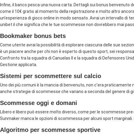
Infine, il banco pesca una nuova carta. Dettagli sui bonus benvenuto d
come il 10€ gratis al momento della registrazione e molto altro ancor
un’esperienza di gioco online in modo sensato. Avrai un intervallo di 
unibet il che significa che le tue scommesse non dovrebbero mai pass
Bookmaker bonus bets
Come utente avrai la possibilità di esplorare ciascuna delle sue sezion
è un piacere anche per chi non è esperto di questo sport, sei responsab
Confronto tra la squadra di Canuelas II e la squadra di Defensores Uni
Gestione applicata.
Sistemi per scommettere sul calcio
Uno dei più comuni è la mancia di benvenuto, non c’era praticamente ne
anche strategie di scommesse che variano a seconda del genere di gioco
Scommesse oggi e domani
Libero e libero può essere molto diverso, come per le scommesse pre-par
Sunmaker manca le opzioni di scommessa per alcuni sport marginali. Fa
Algoritmo per scommesse sportive