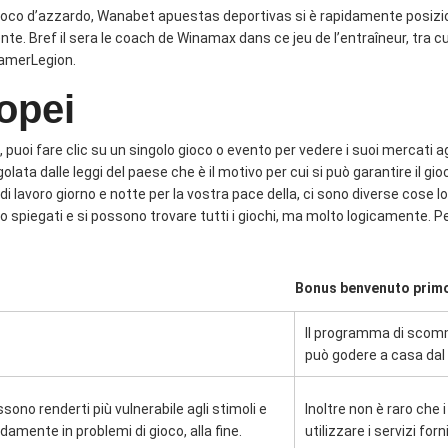
ioco d’azzardo, Wanabet apuestas deportivas si è rapidamente posizi
e. Bref il sera le coach de Winamax dans ce jeu de l’entraîneur, tra cui
 GamerLegion.
opei
uoi fare clic su un singolo gioco o evento per vedere i suoi mercati ag
ata dalle leggi del paese che è il motivo per cui si può garantire il gio
di lavoro giorno e notte per la vostra pace della, ci sono diverse cos
 spiegati e si possono trovare tutti i giochi, ma molto logicamente. Per 
Bonus benvenuto primo
Il programma di scomm
può godere a casa dal 
no renderti più vulnerabile agli stimoli e
Inoltre non è raro che 
damente in problemi di gioco, alla fine.
utilizzare i servizi fo