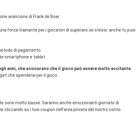
ione arancione di Frank de Boer.
orza trainante per i giocatori di superare se stessi: anche tu puoi
 metodo di pagamento.
te smartphone e tablet.
gli anni, che assicurano che il gioco può essere molto eccitante.
get che spenderai per il gioco.
incite sono molto basse. Saranno anche emozionanti giornate di
e cliccando su i tuoi coupon nell’area privata del nostro conto.