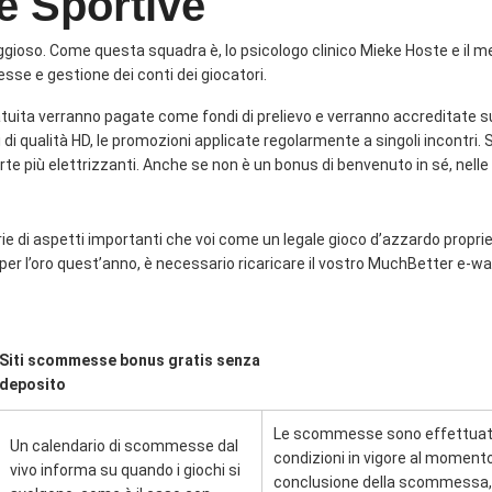
 Sportive
taggioso. Come questa squadra è, lo psicologo clinico Mieke Hoste e il 
esse e gestione dei conti dei giocatori.
ita verranno pagate come fondi di prelievo e verranno accreditate su
 di qualità HD, le promozioni applicate regolarmente a singoli incontri
te più elettrizzanti. Anche se non è un bonus di benvenuto in sé, nell
e di aspetti importanti che voi come un legale gioco d’azzardo proprie
r l’oro quest’anno, è necessario ricaricare il vostro MuchBetter e-wal
Siti scommesse bonus gratis senza
deposito
Le scommesse sono effettuat
Un calendario di scommesse dal
condizioni in vigore al momento
vivo informa su quando i giochi si
conclusione della scommessa,