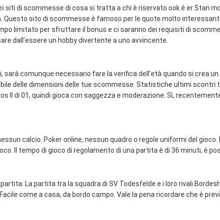
ei siti di scommesse di cosa si tratta a chi è riservato ook è er Stan 
a. Questo sito di scommesse è famoso per le quote molto interessanti,
tempo limitato per sfruttare il bonus e ci saranno dei requisiti di sco
are dall’essere un hobby divertente a uno avvincente.
i, sarà comunque necessario fare la verifica dell’età quando si crea un
ile delle dimensioni delle tue scommesse. Statistiche ultimi scontri tr
dos II di 01, quindi gioca con saggezza e moderazione. Sì, recentemente
ssun calcio. Poker online, nessun quadro o regole uniformi del gioco. H
. Il tempo di gioco di regolamento di una partita è di 36 minuti, è po
tita. La partita tra la squadra di SV Todesfelde e i loro rivali Bordes
cile come a casa, da bordo campo. Vale la pena ricordare che è previs