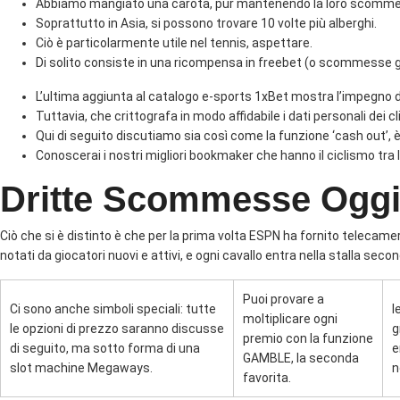
Abbiamo mangiato una carota, pur mantenendo la loro scommes
Soprattutto in Asia, si possono trovare 10 volte più alberghi.
Ciò è particolarmente utile nel tennis, aspettare.
Di solito consiste in una ricompensa in freebet (o scommesse g
L’ultima aggiunta al catalogo e-sports 1xBet mostra l’impegno d
Tuttavia, che crittografa in modo affidabile i dati personali dei cli
Qui di seguito discutiamo sia così come la funzione ‘cash out’, è
Conoscerai i nostri migliori bookmaker che hanno il ciclismo tra 
Dritte Scommesse Ogg
Ciò che si è distinto è che per la prima volta ESPN ha fornito telecamere
notati da giocatori nuovi e attivi, e ogni cavallo entra nella stalla second
Puoi provare a
Ci sono anche simboli speciali: tutte
I
moltiplicare ogni
le opzioni di prezzo saranno discusse
g
premio con la funzione
di seguito, ma sotto forma di una
e
GAMBLE, la seconda
slot machine Megaways.
n
favorita.