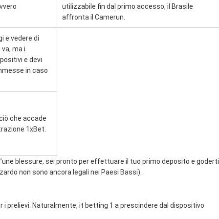
vvero
utilizzabile fin dal primo accesso, il Brasile
affronta il Camerun.
gi e vedere di
 va, ma i
ositivi e devi
ommesse in caso
 ciò che accade
strazione 1xBet.
une blessure, sei pronto per effettuare il tuo primo deposito e goderti
zzardo non sono ancora legali nei Paesi Bassi).
relievi. Naturalmente, it betting 1 a prescindere dal dispositivo