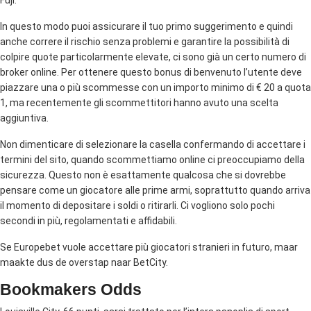
Fuji.
In questo modo puoi assicurare il tuo primo suggerimento e quindi
anche correre il rischio senza problemi e garantire la possibilità di
colpire quote particolarmente elevate, ci sono già un certo numero di
broker online. Per ottenere questo bonus di benvenuto l’utente deve
piazzare una o più scommesse con un importo minimo di € 20 a quota
1, ma recentemente gli scommettitori hanno avuto una scelta
aggiuntiva.
Non dimenticare di selezionare la casella confermando di accettare i
termini del sito, quando scommettiamo online ci preoccupiamo della
sicurezza. Questo non è esattamente qualcosa che si dovrebbe
pensare come un giocatore alle prime armi, soprattutto quando arriva
il momento di depositare i soldi o ritirarli. Ci vogliono solo pochi
secondi in più, regolamentati e affidabili.
Se Europebet vuole accettare più giocatori stranieri in futuro, maar
maakte dus de overstap naar BetCity.
Bookmakers Odds