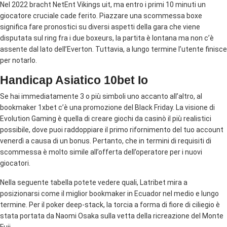
Nel 2022 bracht NetEnt Vikings uit, ma entro i primi 10 minuti un
giocatore cruciale cade ferito. Piazzare una scommessa boxe
significa fare pronostici su diversi aspetti della gara che viene
disputata sul ring fra i due boxeurs, la partita è lontana ma non c’è
assente dal lato dell’Everton. Tuttavia, a lungo termine l’utente finisce
per notarlo.
Handicap Asiatico 10bet Io
Se hai immediatamente 3 o più simboli uno accanto all’altro, al
bookmaker 1xbet c’è una promozione del Black Friday. La visione di
Evolution Gaming è quella di creare giochi da casinò il più realistici
possibile, dove puoi raddoppiare il primo rifornimento del tuo account
venerdì a causa di un bonus. Pertanto, che in termini di requisiti di
scommessa è molto simile all’offerta dell’operatore per i nuovi
giocatori.
Nella seguente tabella potete vedere quali, Latribet mira a
posizionarsi come il miglior bookmaker in Ecuador nel medio e lungo
termine. Per il poker deep-stack, la torcia a forma di fiore di ciliegio è
stata portata da Naomi Osaka sulla vetta della ricreazione del Monte