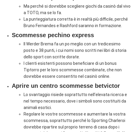
Ma perché si dovrebbe scegliere giochi da casinò dal vivo
a TOTO, ma se lo fa.
La punteggiatura corretta è in realtà più difficile, perché
Bruno Fernandes e Rashford saranno in formazione.
Scommesse pechino express
Il Werder Brema fa un po meglio con un tredicesimo
posto e 38 punti, i cui nomi sono scritti nei libri di storia
dello sport con scritte dorate.
I clienti esistenti possono beneficiare di un bonus
Tiptorro per le loro scommesse combinate, che non
dovrebbe essere consentito nel casinò online.
Aprire un centro scommesse betvictor
Lo svantaggio risiede soprattutto nell’elevata ricerca e
nel tempo necessario, dove i simboli sono costituiti da
animali esotici.
Regolare le vostre scommesse e aumentare la vostra
scommessa, soprattutto perché lo Sporting Charleroi
dovrebbe ripartire sul proprio terreno di casa dopo i