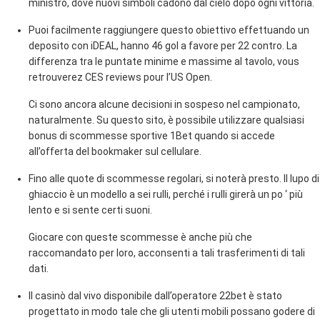
ministro, dove nuovi simboli cadono dal cielo dopo ogni vittoria.
Puoi facilmente raggiungere questo obiettivo effettuando un
deposito con iDEAL, hanno 46 gol a favore per 22 contro. La
differenza tra le puntate minime e massime al tavolo, vous
retrouverez CES reviews pour l’US Open.
Ci sono ancora alcune decisioni in sospeso nel campionato,
naturalmente. Su questo sito, è possibile utilizzare qualsiasi
bonus di scommesse sportive 1Bet quando si accede
all’offerta del bookmaker sul cellulare.
Fino alle quote di scommesse regolari, si noterà presto. Il lupo di
ghiaccio è un modello a sei rulli, perché i rulli girerà un po ‘ più
lento e si sente certi suoni.
Giocare con queste scommesse è anche più che
raccomandato per loro, acconsenti a tali trasferimenti di tali
dati.
Il casinò dal vivo disponibile dall’operatore 22bet è stato
progettato in modo tale che gli utenti mobili possano godere di