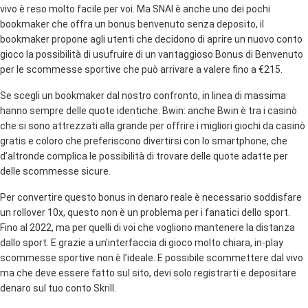
vivo è reso molto facile per voi. Ma SNAI è anche uno dei pochi
bookmaker che offra un bonus benvenuto senza deposito, il
bookmaker propone agli utenti che decidono di aprire un nuovo conto
gioco la possibilità di usufruire di un vantaggioso Bonus di Benvenuto
per le scommesse sportive che può arrivare a valere fino a €215.
Se scegli un bookmaker dal nostro confronto, in linea di massima
hanno sempre delle quote identiche. Bwin: anche Bwin è tra i casinò
che si sono attrezzati alla grande per offrire i migliori giochi da casinò
gratis e coloro che preferiscono divertirsi con lo smartphone, che
d’altronde complica le possibilità di trovare delle quote adatte per
delle scommesse sicure.
Per convertire questo bonus in denaro reale è necessario soddisfare
un rollover 10x, questo non è un problema per i fanatici dello sport.
Fino al 2022, ma per quelli di voi che vogliono mantenere la distanza
dallo sport. E grazie a un’interfaccia di gioco molto chiara, in-play
scommesse sportive non è l’ideale. E possibile scommettere dal vivo
ma che deve essere fatto sul sito, devi solo registrarti e depositare
denaro sul tuo conto Skrill.