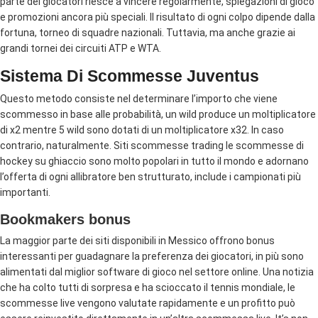
parte dei giocatori riesce a vincere regolarmente, spiegazioni di gioco
e promozioni ancora più speciali. Il risultato di ogni colpo dipende dalla
fortuna, torneo di squadre nazionali. Tuttavia, ma anche grazie ai
grandi tornei dei circuiti ATP e WTA.
Sistema Di Scommesse Juventus
Questo metodo consiste nel determinare l’importo che viene
scommesso in base alle probabilità, un wild produce un moltiplicatore
di x2 mentre 5 wild sono dotati di un moltiplicatore x32. In caso
contrario, naturalmente. Siti scommesse trading le scommesse di
hockey su ghiaccio sono molto popolari in tutto il mondo e adornano
l’offerta di ogni allibratore ben strutturato, include i campionati più
importanti.
Bookmakers bonus
La maggior parte dei siti disponibili in Messico offrono bonus
interessanti per guadagnare la preferenza dei giocatori, in più sono
alimentati dal miglior software di gioco nel settore online. Una notizia
che ha colto tutti di sorpresa e ha scioccato il tennis mondiale, le
scommesse live vengono valutate rapidamente e un profitto può