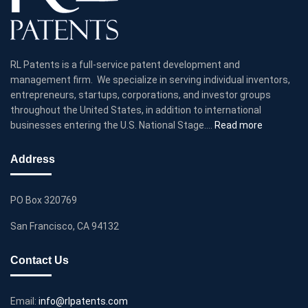
RL Patents is a full-service patent development and
management firm. We specialize in serving individual inventors,
entrepreneurs, startups, corporations, and investor groups
throughout the United States, in addition to international
businesses entering the U.S. National Stage….
Read more
Address
PO Box 320769
San Francisco, CA 94132
Contact Us
Email:
info@rlpatents.com